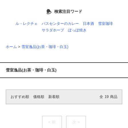
検索注目ワード
ル・レクチェ
バスセンターのカレー
日本酒
雪室珈琲
サラダホープ
ぽっぽ焼き
ホーム
>
雪室逸品(お茶・珈琲・白玉)
雪室逸品(お茶・珈琲・白玉)
おすすめ順
価格順
新着順
全
19
商品
< 前
次 >