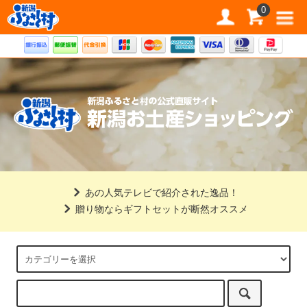
道の駅 新潟ふるさと村公式直販サイト
0
あの人気テレビで紹介された逸品！
贈り物ならギフトセットが断然オススメ