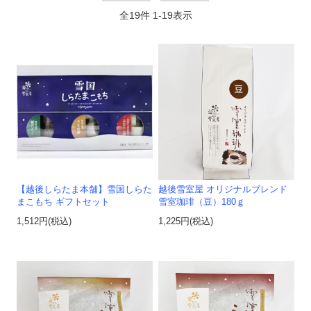
全
19
件
1
-
19
表示
【越後しらたま本舗】雪国しらた
越後雪室屋 オリジナルブレンド
まこもち ギフトセット
雪室珈琲（豆）180ｇ
1,512円(税込)
1,225円(税込)