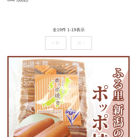
864円(税込)
全
19
件
1
-
19
表示
< 前
次 >