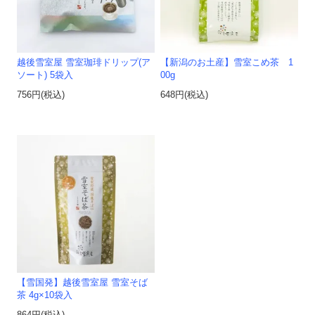
越後雪室屋 雪室珈琲ドリップ(ア
【新潟のお土産】雪室こめ茶 1
ソート) 5袋入
00g
756円(税込)
648円(税込)
【雪国発】越後雪室屋 雪室そば
茶 4g×10袋入