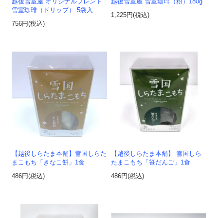
越後雪室屋 オリジナルブレンド
越後雪室屋 雪室珈琲（粉）180g
雪室珈琲（ドリップ） 5袋入
1,225円(税込)
756円(税込)
【越後しらたま本舗】雪国しらた
【越後しらたま本舗】 雪国しら
まこもち「きなこ餅」1食
たまこもち「笹だんご」1食
486円(税込)
486円(税込)