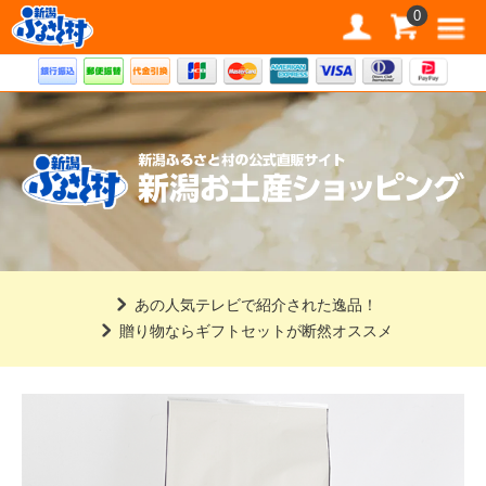
道の駅 新潟ふるさと村公式直販サイト
0
あの人気テレビで紹介された逸品！
贈り物ならギフトセットが断然オススメ