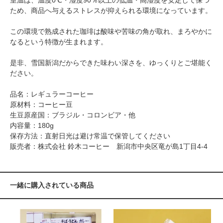
室温は、温度0℃・湿度90％以上の低温・高湿度を安定して保つ
ため、商品へ与えるストレスが抑えられる環境になっています。
この環境で熟成された珈琲は酸味や苦味の角が取れ、まろやかに
なるという特徴が生まれます。
是非、雪国新潟だからできた味わい深さを、ゆっくりとご堪能く
ださい。
品名：レギュラーコーヒー
原材料：コーヒー豆
生豆原産国：ブラジル・コロンビア・他
内容量：180g
保存方法：直射日光は避け常温で保管してください
販売者：株式会社 鈴木コーヒー 新潟市中央区竜が島1丁目4-4
一緒に購入されている商品