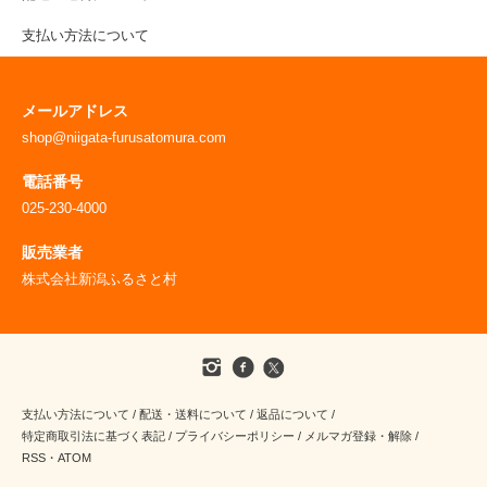
支払い方法について
メールアドレス
shop@niigata-furusatomura.com
電話番号
025-230-4000
販売業者
株式会社新潟ふるさと村
支払い方法について
/
配送・送料について
/
返品について
/
特定商取引法に基づく表記
/
プライバシーポリシー
/
メルマガ登録・解除
/
RSS
・
ATOM