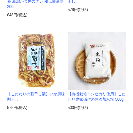
修 新潟かつ丼のタレ 秘伝醤油味
干し
200ml
578円(税込)
648円(税込)
【こだわりの割干し漬】いか風味
【有機栽培コシヒカリ使用】こだ
割干し
わり農家孫作の無添加米粉 500g
578円(税込)
500円(税込)