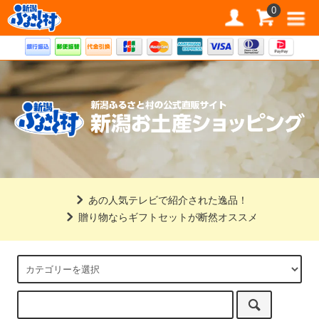
道の駅 新潟ふるさと村公式直販サイト
0
あの人気テレビで紹介された逸品！
贈り物ならギフトセットが断然オススメ