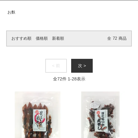
お麩
おすすめ順
価格順
新着順
全
72
商品
< 前
次 >
全
72
件
1
-
28
表示