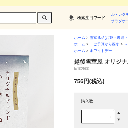
ル・レク
検索注目ワード
サラダホ
ホーム
>
雪室逸品(お茶・珈琲・
ホーム
>
ご予算から探す
>
～
ホーム
>
ホワイトデー
越後雪室屋 オリジナ
fa102500
756円(税込)
購入数