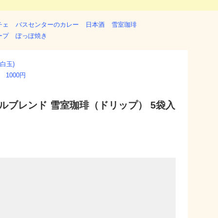
チェ
バスセンターのカレー
日本酒
雪室珈琲
ープ
ぽっぽ焼き
白玉)
 1000円
ルブレンド 雪室珈琲（ドリップ） 5袋入