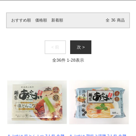
おすすめ順
価格順
新着順
全
36
商品
< 前
次 >
全
36
件
1
-
28
表示