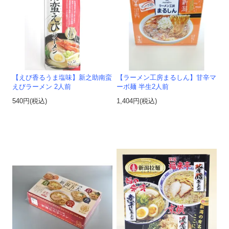
【えび香るうま塩味】新之助南蛮
【ラーメン工房まるしん】甘辛マ
えびラーメン 2人前
ーボ麺 半生2人前
540円(税込)
1,404円(税込)