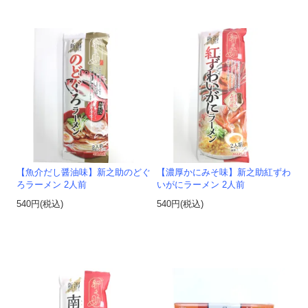
【魚介だし醤油味】新之助のどぐ
【濃厚かにみそ味】新之助紅ずわ
ろラーメン 2人前
いがにラーメン 2人前
540円(税込)
540円(税込)