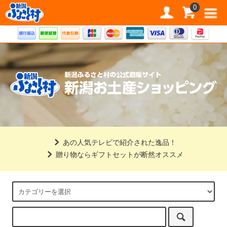
道の駅 新潟ふるさと村公式直販サイト
0
あの人気テレビで紹介された逸品！
贈り物ならギフトセットが断然オススメ