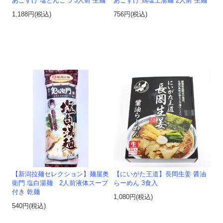
あごすけ 塩とんこつ 3人前 生麺
あごすけ 鶏塩上湯麺 2人前 生麺
1,188円(税込)
756円(税込)
【新潟拉麺セレクション】麺屋奥
【にいがた王道】長岡生姜 醤油
衛門 塩白湯麺 2人前液体スープ
らーめん 3食入
付き 乾麺
1,080円(税込)
540円(税込)