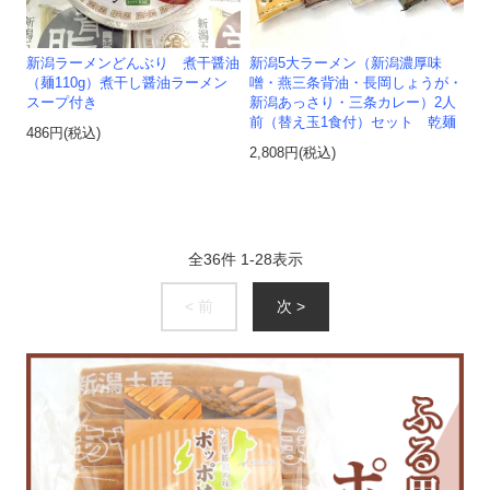
新潟ラーメンどんぶり 煮干醤油
新潟5大ラーメン（新潟濃厚味
（麺110g）煮干し醤油ラーメン
噌・燕三条背油・長岡しょうが・
スープ付き
新潟あっさり・三条カレー）2人
前（替え玉1食付）セット 乾麺
486円(税込)
2,808円(税込)
全
36
件
1
-
28
表示
< 前
次 >