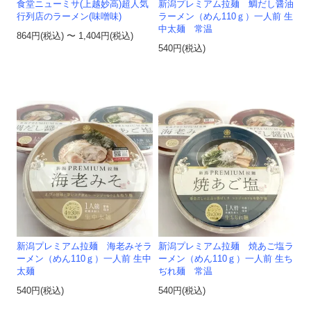
食堂ニューミサ(上越妙高)超人気
新潟プレミアム拉麺 鯛だし醤油
行列店のラーメン(味噌味)
ラーメン（めん110ｇ）一人前 生
中太麺 常温
864円(税込) 〜 1,404円(税込)
540円(税込)
新潟プレミアム拉麺 海老みそラ
新潟プレミアム拉麺 焼あご塩ラ
ーメン（めん110ｇ）一人前 生中
ーメン（めん110ｇ）一人前 生ち
太麺
ぢれ麺 常温
540円(税込)
540円(税込)