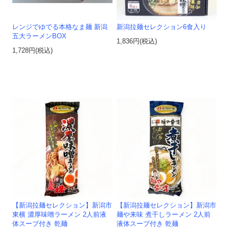
レンジでゆでる本格なま麺 新潟
新潟拉麺セレクション6食入り
五大ラーメンBOX
1,836円(税込)
1,728円(税込)
【新潟拉麺セレクション】新潟市
【新潟拉麺セレクション】新潟市
東横 濃厚味噌ラーメン 2人前液
麺や来味 煮干しラーメン 2人前
体スープ付き 乾麺
液体スープ付き 乾麺