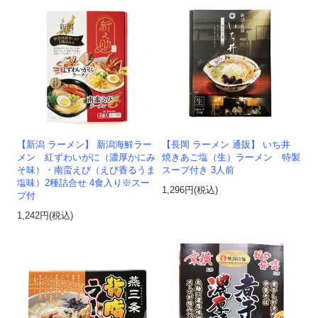
【新潟 ラーメン】 新潟海鮮ラー
【長岡 ラーメン 通販】 いち井
メン 紅ずわいがに（濃厚かにみ
焼きあご塩（生）ラーメン 特製
そ味）・南蛮えび（えび香るうま
スープ付き 3人前
塩味）2種詰合せ 4食入り※スー
1,296円(税込)
プ付
1,242円(税込)