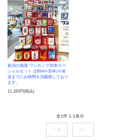
新潟の地酒 ワンカップ30本スペ
シャルセット (180ml×30本)※発
送までにお時間を頂戴致しており
ます。
11,160円(税込)
全
1
件
1
-
1
表示
< 前
次 >