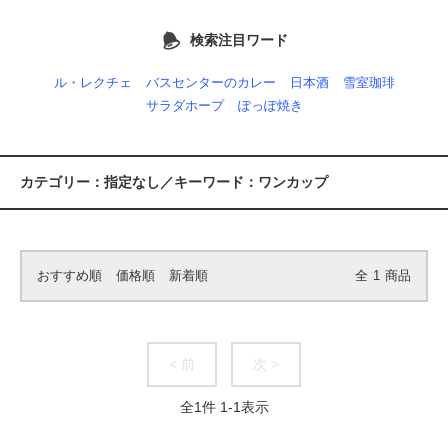
検索注目ワード
ル・レクチェ
バスセンターのカレー
日本酒
雪室珈琲
サラダホープ
ぽっぽ焼き
カテゴリー：指定なし／キーワード：ワンカップ
おすすめ順
価格順
新着順
全
1
商品
< 前
次 >
全
1
件
1
-
1
表示