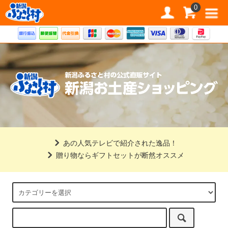
道の駅 新潟ふるさと村公式直販サイト
0
あの人気テレビで紹介された逸品！
贈り物ならギフトセットが断然オススメ