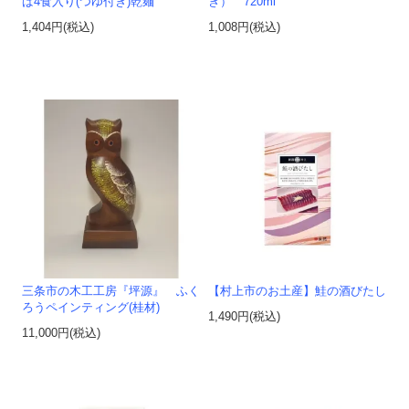
ば4食入り(つゆ付き)乾麺
ぎ） 720ml
1,404円(税込)
1,008円(税込)
三条市の木工工房『坪源』 ふく
【村上市のお土産】鮭の酒びたし
ろうペインティング(桂材)
1,490円(税込)
11,000円(税込)