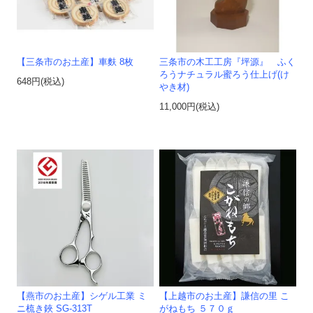
【三条市のお土産】車麩 8枚
三条市の木工工房『坪源』 ふく
ろうナチュラル蜜ろう仕上げ(け
648円(税込)
やき材)
11,000円(税込)
【燕市のお土産】シゲル工業 ミ
【上越市のお土産】謙信の里 こ
ニ梳き鋏 SG-313T
がねもち ５７０ｇ