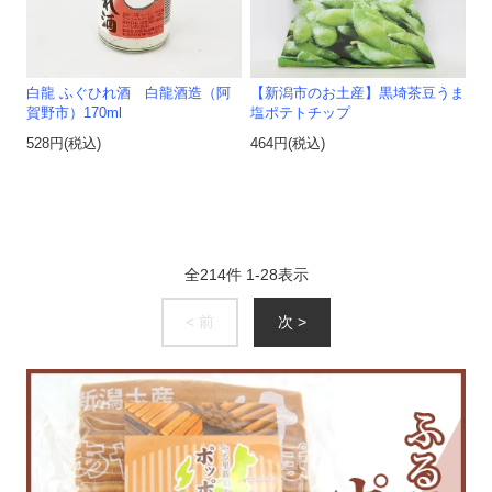
白龍 ふぐひれ酒 白龍酒造（阿
【新潟市のお土産】黒埼茶豆うま
賀野市）170ml
塩ポテトチップ
528円(税込)
464円(税込)
全
214
件
1
-
28
表示
< 前
次 >