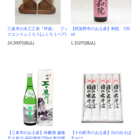
三条市の木工工房『坪源』 ブッ
【阿賀野市のお土産】和院 720
クエンドふくろう(ふくろうペア)
ml
24,200円(税込)
1,152円(税込)
【三条市のお土産】吟醸酒 越後
【十日町市のお土産】日の出そば
五十嵐川 福顔酒造720ml 新潟県
干そば