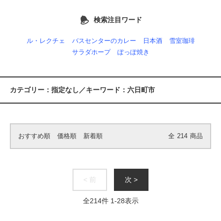
検索注目ワード
ル・レクチェ
バスセンターのカレー
日本酒
雪室珈琲
サラダホープ
ぽっぽ焼き
カテゴリー：指定なし／キーワード：六日町市
おすすめ順
価格順
新着順
全
214
商品
< 前
次 >
全
214
件
1
-
28
表示