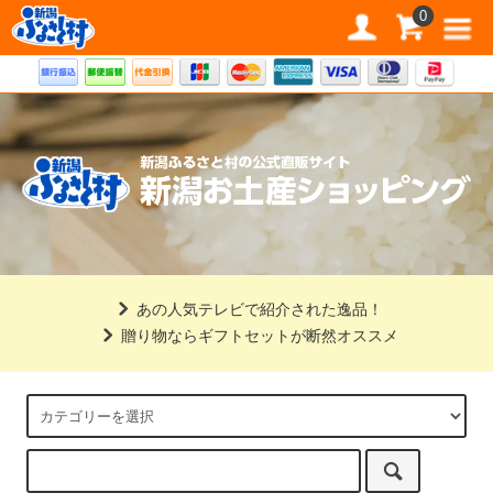
道の駅 新潟ふるさと村公式直販サイト
0
あの人気テレビで紹介された逸品！
贈り物ならギフトセットが断然オススメ