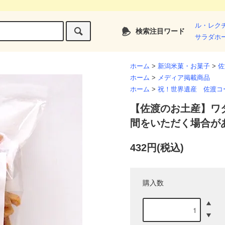
ル・レク
検索注目ワード
サラダホ
ホーム
>
新潟米菓・お菓子
>
佐
ホーム
>
メディア掲載商品
ホーム
>
祝！世界遺産 佐渡コ
【佐渡のお土産】ワ
間をいただく場合が
432円(税込)
購入数