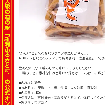
"かたい"ことで有名なワダコメ手造りかりんと。
NHKテレビなどのメディアで紹介され、佐渡名産として
堅めなのでよく噛みしめて味わってみてください。
一噛みごとに素朴な甘みと味わい深さが口いっぱいに広が
■名称：油菓子
■原材料：小麦粉、上白糖、食塩、大豆油脂、膨張剤
■内容量：150g
■保存方法：直射日光・高温多湿を避けて、保存してくだ
■製造者：ワダコメ