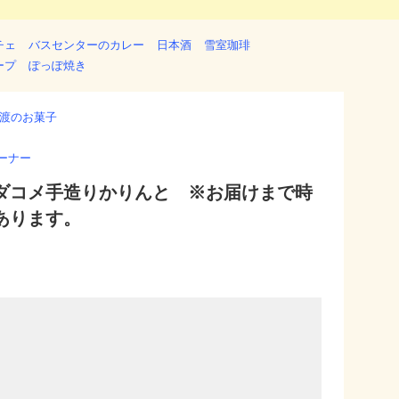
チェ
バスセンターのカレー
日本酒
雪室珈琲
ープ
ぽっぽ焼き
渡のお菓子
ーナー
ダコメ手造りかりんと ※お届けまで時
あります。