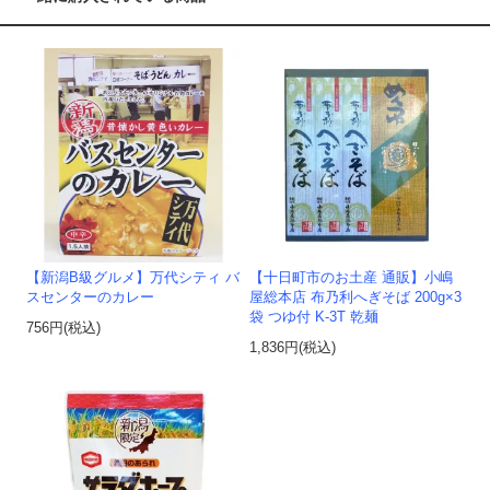
【新潟B級グルメ】万代シティ バ
【十日町市のお土産 通販】小嶋
スセンターのカレー
屋総本店 布乃利へぎそば 200g×3
袋 つゆ付 K-3T 乾麺
756円(税込)
1,836円(税込)