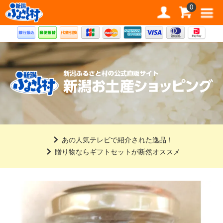
道の駅 新潟ふるさと村公式直販サイト
0
あの人気テレビで紹介された逸品！
贈り物ならギフトセットが断然オススメ