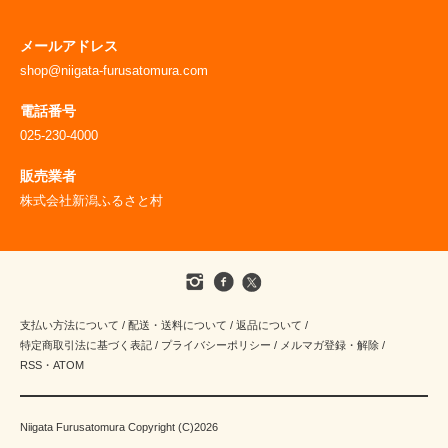
メールアドレス
shop@niigata-furusatomura.com
電話番号
025-230-4000
販売業者
株式会社新潟ふるさと村
支払い方法について
/
配送・送料について
/
返品について
/
特定商取引法に基づく表記
/
プライバシーポリシー
/
メルマガ登録・解除
/
RSS
・
ATOM
Niigata Furusatomura Copyright (C)2026