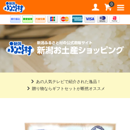
道の駅 新潟ふるさと村公式直販サイト
0
あの人気テレビで紹介された逸品！
贈り物ならギフトセットが断然オススメ