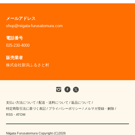
メールアドレス
shop@niigata-furusatomura.com
電話番号
025-230-4000
販売業者
株式会社新潟ふるさと村
支払い方法について
/
配送・送料について
/
返品について
/
特定商取引法に基づく表記
/
プライバシーポリシー
/
メルマガ登録・解除
/
RSS
・
ATOM
Niigata Furusatomura Copyright (C)2026