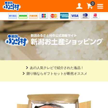
道の駅 新潟ふるさと村公式直販サイト
0
あの人気テレビで紹介された逸品！
贈り物ならギフトセットが断然オススメ