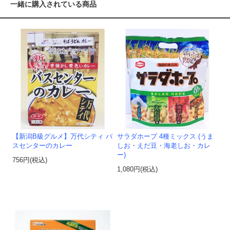
一緒に購入されている商品
【新潟B級グルメ】万代シティ バ
サラダホープ 4種ミックス (うま
スセンターのカレー
しお・えだ豆・海老しお・カレ
ー)
756円(税込)
1,080円(税込)