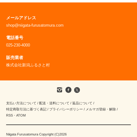
メールアドレス
shop@niigata-furusatomura.com
電話番号
025-230-4000
販売業者
株式会社新潟ふるさと村
支払い方法について
/
配送・送料について
/
返品について
/
特定商取引法に基づく表記
/
プライバシーポリシー
/
メルマガ登録・解除
/
RSS
・
ATOM
Niigata Furusatomura Copyright (C)2026