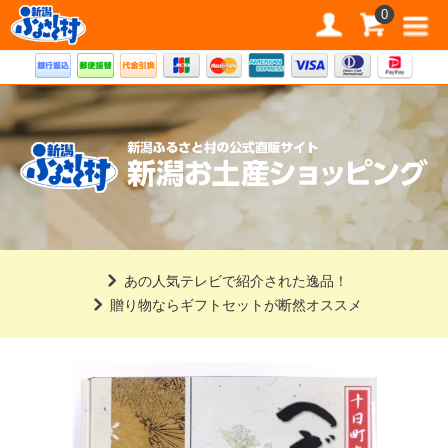
道の駅 新潟ふるさと村公式直販サイト
0
あの人気テレビで紹介された逸品！
贈り物ならギフトセットが断然オススメ