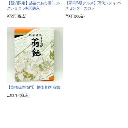
【新潟限定】越後のあわ雪(ミル
【新潟B級グルメ】万代シティ バ
クショコラ味)8袋入
スセンターのカレー
972円(税込)
756円(税込)
【高橋孫左衛門】越後名物 翁飴
1,037円(税込)