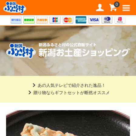
道の駅 新潟ふるさと村公式直販サイト
0
あの人気テレビで紹介された逸品！
贈り物ならギフトセットが断然オススメ