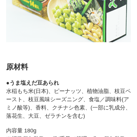
原材料
●うま塩えだ豆あられ
水稲もち米(日本)、ピーナッツ、植物油脂、枝豆ペ
ースト、枝豆風味シーズニング、食塩／調味料(ア
ミノ酸等)、香料、クチナシ色素、(一部に乳成分、
落花生、大豆、ゼラチンを含む)
内容量 180g