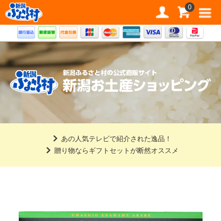
道の駅 新潟ふるさと村公式直販サイト
0
あの人気テレビで紹介された逸品！
贈り物ならギフトセットが断然オススメ