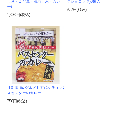
しお・えだ豆・海老しお・カレ
クショコラ味)8袋入
ー)
972円(税込)
1,080円(税込)
【新潟B級グルメ】万代シティ バ
スセンターのカレー
756円(税込)