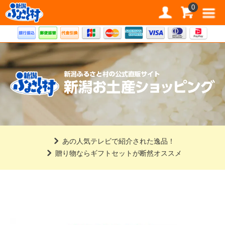
道の駅 新潟ふるさと村公式直販サイト
0
あの人気テレビで紹介された逸品！
贈り物ならギフトセットが断然オススメ