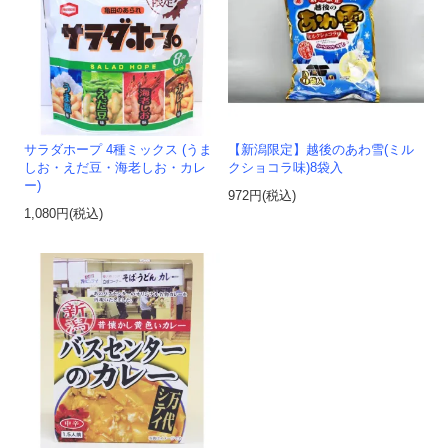
サラダホープ 4種ミックス (うま
【新潟限定】越後のあわ雪(ミル
しお・えだ豆・海老しお・カレ
クショコラ味)8袋入
ー)
972円(税込)
1,080円(税込)