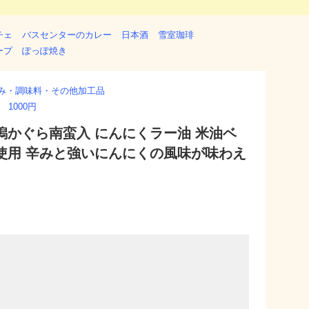
チェ
バスセンターのカレー
日本酒
雪室珈琲
ープ
ぽっぽ焼き
み・調味料・その他加工品
 1000円
潟かぐら南蛮入 にんにくラー油 米油ベ
使用 辛みと強いにんにくの風味が味わえ