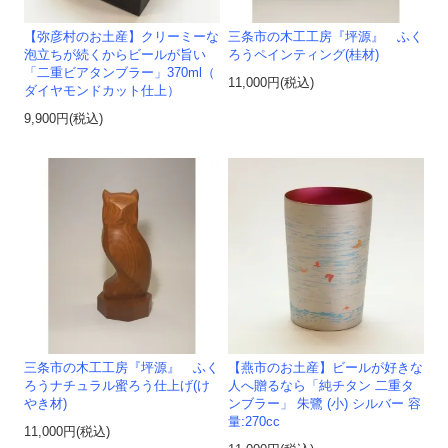
【弥彦村のお土産】クリーミーな
三条市の木工工房『坪源』 ふく
泡立ちが続くからビールが旨い
ろうペインティング(桂材)
「二重ビアタンブラー」370ml（
11,000円(税込)
ダイヤモンドカット仕上）
9,900円(税込)
三条市の木工工房『坪源』 ふく
【燕市のお土産】ビールが好きな
ろうナチュラル蜜ろう仕上げ(け
人へ贈るなら「純チタン 二重タ
やき材)
ンブラー」 朱鷺 (小) シルバー 容
量:270cc
11,000円(税込)