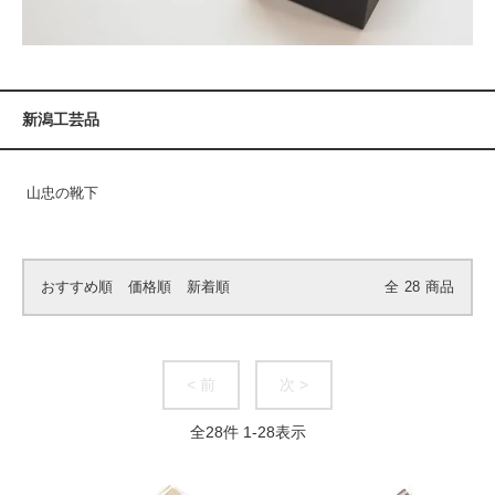
新潟工芸品
山忠の靴下
おすすめ順
価格順
新着順
全
28
商品
< 前
次 >
全
28
件
1
-
28
表示