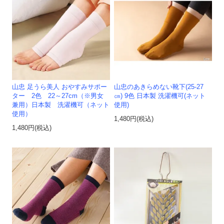
山忠 足うら美人 おやすみサポー
山忠のあきらめない靴下(25-27
ター 2色 22～27cm（※男女
㎝) 9色 日本製 洗濯機可(ネット
兼用）日本製 洗濯機可（ネット
使用)
使用）
1,480円(税込)
1,480円(税込)