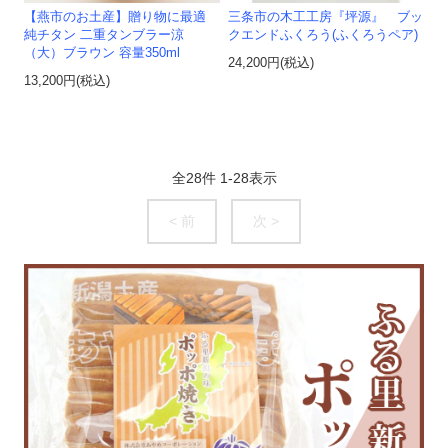
【燕市のお土産】贈り物に最適
三条市の木工工房『坪源』 ブッ
純チタン 二重タンブラー涼
クエンドふくろう(ふくろうペア)
（大）ブラウン 容量350ml
24,200円(税込)
13,200円(税込)
全
28
件
1
-
28
表示
< 前
次 >