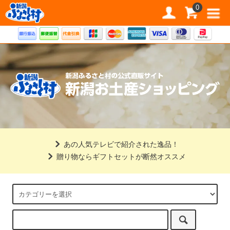
道の駅 新潟ふるさと村公式直販サイト
0
あの人気テレビで紹介された逸品！
贈り物ならギフトセットが断然オススメ