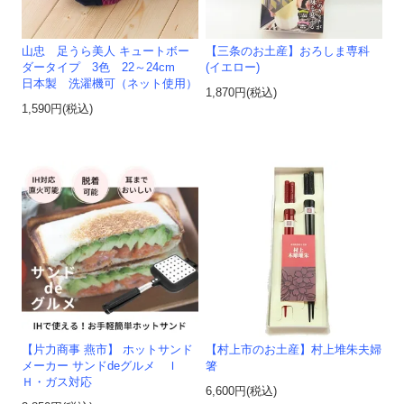
山忠 足うら美人 キュートボー
【三条のお土産】おろしま専科
ダータイプ 3色 22～24cm
(イエロー)
日本製 洗濯機可（ネット使用）
1,870円(税込)
1,590円(税込)
【片力商事 燕市】 ホットサンド
【村上市のお土産】村上堆朱夫婦
メーカー サンドdeグルメ Ｉ
箸
Ｈ・ガス対応
6,600円(税込)